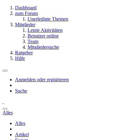
Dashboard
zum Forum
Unerledigte Themen
Mitglieder
Letzte Aktivitäten
Benutzer online
Team
Mitgliedersuche
Ratgeber
Hilfe
Anmelden oder registrieren
Suche
Alles
Alles
Artikel