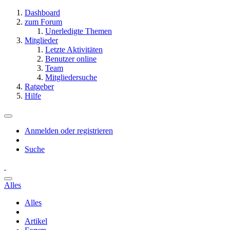
Dashboard
zum Forum
Unerledigte Themen
Mitglieder
Letzte Aktivitäten
Benutzer online
Team
Mitgliedersuche
Ratgeber
Hilfe
Anmelden oder registrieren
Suche
Alles
Alles
Artikel