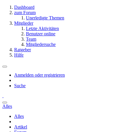
Dashboard
zum Forum
Unerledigte Themen
Mitglieder
Letzte Aktivitäten
Benutzer online
Team
Mitgliedersuche
Ratgeber
Hilfe
Anmelden oder registrieren
Suche
Alles
Alles
Artikel