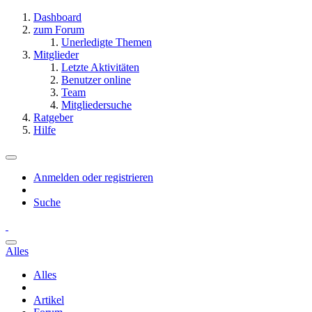
Dashboard
zum Forum
Unerledigte Themen
Mitglieder
Letzte Aktivitäten
Benutzer online
Team
Mitgliedersuche
Ratgeber
Hilfe
Anmelden oder registrieren
Suche
Alles
Alles
Artikel