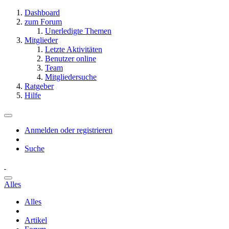
Dashboard
zum Forum
Unerledigte Themen
Mitglieder
Letzte Aktivitäten
Benutzer online
Team
Mitgliedersuche
Ratgeber
Hilfe
Anmelden oder registrieren
Suche
Alles
Alles
Artikel