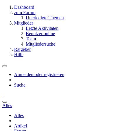
Dashboard
zum Forum
Unerledigte Themen
Mitglieder
Letzte Aktivitäten
Benutzer online
Team
Mitgliedersuche
Ratgeber
Hilfe
Anmelden oder registrieren
Suche
Alles
Alles
Artikel