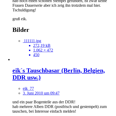
hab noch einen schönen Stempel gefunden, ist zwar keine
Frauen Dauerserie aber ich zeig ihn trotzdem mal hier.
Tschuldigung!
gruß eik.
Bilder
111111.jpg
272,19 kB
1.062 × 472
450
eik´s Tauschbasar (Berlin, Belgien,
DDR usw.)
eik_77
3. Juni 2010 um 09:47
und ein paar Bogenteile aus der DDR!
hab mehrere Alben DDR (postfrisch und gestempelt) zum
tauschen, bei Interesse einfach melden!