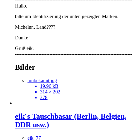
---------------------------------------------------------------------------
Hallo,
bitte um Identifizierung der unten gezeigten Marken.
Michelnr., Land????
Danke!
Gruß eik.
---------------------------------------------------------------------------
Bilder
unbekannt.jpg
19,96 kB
314 × 202
378
eik´s Tauschbasar (Berlin, Belgien,
DDR usw.)
eik_77