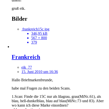
unten!
gruß eik.
Bilder
frankreich15c.jpg
346,95 kB
567 × 800
379
Frankreich
eik_77
15. Juni 2010 um 16:36
Hallo Briefmarkenfreunde,
habe mal Fragen zu den beiden Scans.
1.Scan: Finde die 15C nur als lilagrau, grau(MiNr.:61), als
blau, hell-dunkelblau, blau auf blau(MiNr.:73 und 83). Aber
wo kann ich diese Marke einordnen?