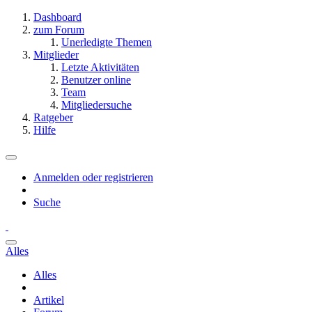
Dashboard
zum Forum
Unerledigte Themen
Mitglieder
Letzte Aktivitäten
Benutzer online
Team
Mitgliedersuche
Ratgeber
Hilfe
Anmelden oder registrieren
Suche
Alles
Alles
Artikel