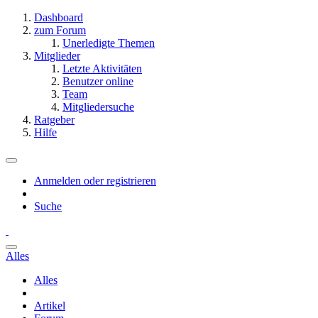
Dashboard
zum Forum
Unerledigte Themen
Mitglieder
Letzte Aktivitäten
Benutzer online
Team
Mitgliedersuche
Ratgeber
Hilfe
Anmelden oder registrieren
Suche
Alles
Alles
Artikel