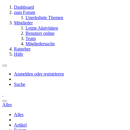
Dashboard
zum Forum
Unerledigte Themen
Mitglieder
Letzte Aktivitäten
Benutzer online
Team
Mitgliedersuche
Ratgeber
Hilfe
Anmelden oder registrieren
Suche
Alles
Alles
Artikel