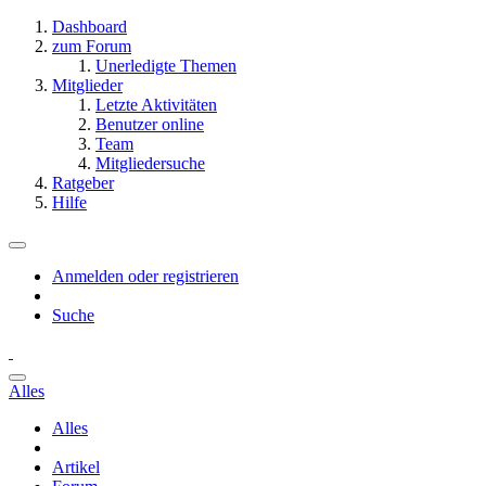
Dashboard
zum Forum
Unerledigte Themen
Mitglieder
Letzte Aktivitäten
Benutzer online
Team
Mitgliedersuche
Ratgeber
Hilfe
Anmelden oder registrieren
Suche
Alles
Alles
Artikel