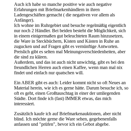
Auch ich habe so manche positive wie auch negative
Erfahrungen mit Briefmarkenhändlern in ihren
Ladengeschäften gemacht ( die negativen vor allem als
Anfänger).
Ich wohne im Ruhrgebiet und besuche regelmäßig eigentlich
nur noch 2 Händler. Bei beiden besteht die Möglichkeit, sich
in einem einigermaßen gut beleuchteten Raum hinzusetzen,
die Ware in Steckbüchern, Kisten und Kästen in Ruhe an
zugucken und auf Fragen gibt es vernünftige Antworten.
Preislich gibt es selten mal Meinungsverschiedenheiten, aber
die sind zu klären.
Außerdem, und das ist auch nicht unwichtig, gibt es bei den
freundlichen Herren auch einen Kaffee, wenn man mal nix
findet und einfach nur quatschen will.
Ein ABER gibt es auch: Leider kommt nicht so oft Neues an
Material herein, wie ich es gerne hätte. Darum besuche ich, so
oft es geht, einen Großtauschtag in einer der umliegenden
Städte. Dort finde ich (fast) IMMER etwas, das mich
interessiert.
Zusätzlich kaufe ich auf Briefmarkenauktionen, aber nicht
blind. Ich möchte gerne die Ware sehen, gegebenenfalls
anfassen und "prüfen", bevor ich ein Gebot abgebe.