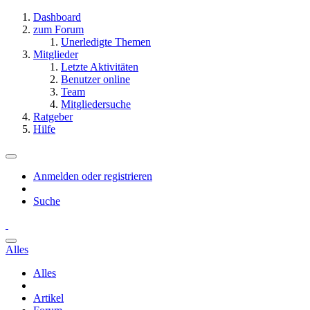
Dashboard
zum Forum
Unerledigte Themen
Mitglieder
Letzte Aktivitäten
Benutzer online
Team
Mitgliedersuche
Ratgeber
Hilfe
Anmelden oder registrieren
Suche
Alles
Alles
Artikel