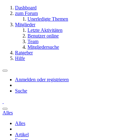
Dashboard
zum Forum
Unerledigte Themen
Mitglieder
Letzte Aktivitäten
Benutzer online
Team
Mitgliedersuche
Ratgeber
Hilfe
Anmelden oder registrieren
Suche
Alles
Alles
Artikel