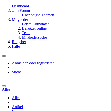
Dashboard
zum Forum
Unerledigte Themen
Mitglieder
Letzte Aktivitäten
Benutzer online
Team
Mitgliedersuche
Ratgeber
Hilfe
Anmelden oder registrieren
Suche
Alles
Alles
Artikel