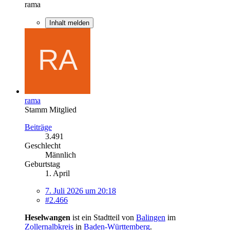
rama
Inhalt melden
rama
Stamm Mitglied
Beiträge
3.491
Geschlecht
Männlich
Geburtstag
1. April
7. Juli 2026 um 20:18
#2.466
Heselwangen
ist ein Stadtteil von
Balingen
im
Zollernalbkreis
in
Baden-Württemberg
.