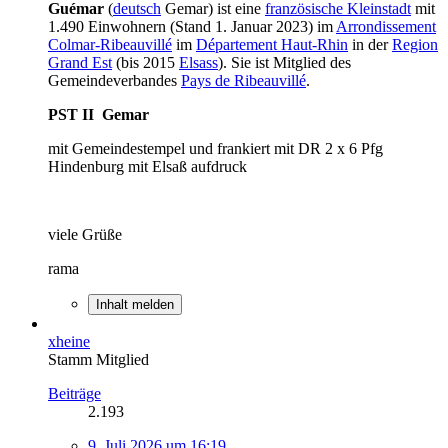
Guémar
(
deutsch
Gemar) ist eine
französische Kleinstadt
mit
1.490 Einwohnern (Stand 1. Januar 2023) im
Arrondissement
Colmar-Ribeauvillé
im
Département Haut-Rhin
in der
Region
Grand Est
(bis 2015
Elsass
). Sie ist Mitglied des
Gemeindeverbandes
Pays de Ribeauvillé
.
PST II Gemar
mit Gemeindestempel und frankiert mit DR 2 x 6 Pfg
Hindenburg mit Elsaß aufdruck
viele Grüße
rama
Inhalt melden
xheine
Stamm Mitglied
Beiträge
2.193
9. Juli 2026 um 16:19