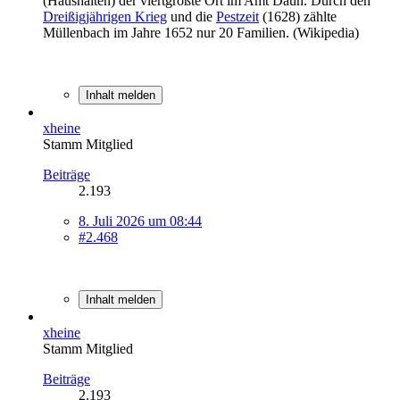
(Haushalten) der viertgrößte Ort im Amt Daun. Durch den
Dreißigjährigen Krieg
und die
Pestzeit
(1628) zählte
Müllenbach im Jahre 1652 nur 20 Familien. (Wikipedia)
Inhalt melden
xheine
Stamm Mitglied
Beiträge
2.193
8. Juli 2026 um 08:44
#2.468
Inhalt melden
xheine
Stamm Mitglied
Beiträge
2.193