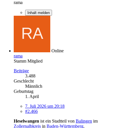
rama
Inhalt melden
Online
rama
Stamm Mitglied
Beiträge
3.488
Geschlecht
Männlich
Geburtstag
1. April
7. Juli 2026 um 20:18
#2.466
Heselwangen
ist ein Stadtteil von
Balingen
im
Zollernalbkreis
in
Baden-Württemberg
.