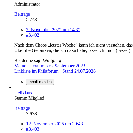
Administrator
Beiträge
5.743
7. November 2025 um 14:35
#3.402
Nach dem Chaos „letzter Woche“ kann ich nicht verstehen, dass 
Über die Gedanken, die ich dazu habe, lasse ich mich (besser)
Bis denne sagt Wolfgang
Meine Literaturliste - September 2023
Linkliste im Philaforum - Stand 24.07.2026
Inhalt melden
Heliklaus
Stamm Mitglied
Beiträge
3.938
12. November 2025 um 20:43
#3.403