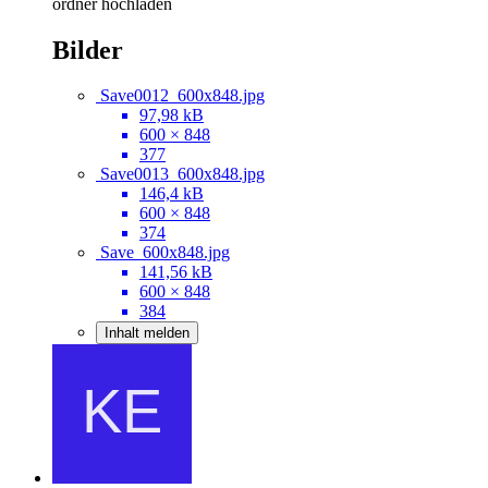
ordner hochladen
Bilder
Save0012_600x848.jpg
97,98 kB
600 × 848
377
Save0013_600x848.jpg
146,4 kB
600 × 848
374
Save_600x848.jpg
141,56 kB
600 × 848
384
Inhalt melden